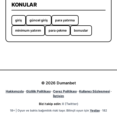
KONULAR
giriş
güncel giriş
para yatırma
minimum yatırım
para çekme
bonuslar
© 2026 Dumanbet
Hakkımızda
·
Gizlilik Politikası
·
Çerez Politikası
·
Kullanıcı Sözleşmesi
·
İletişim
Bizi takip edin:
X (Twitter)
18+ | Oyun ve bahis bağımlılık riski taşır. Bilinçli oyun için
Yeşilay
· 182