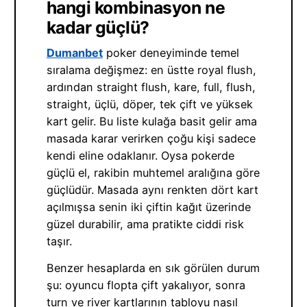
hangi kombinasyon ne
kadar güçlü?
Dumanbet
poker deneyiminde temel
sıralama değişmez: en üstte royal flush,
ardından straight flush, kare, full, flush,
straight, üçlü, döper, tek çift ve yüksek
kart gelir. Bu liste kulağa basit gelir ama
masada karar verirken çoğu kişi sadece
kendi eline odaklanır. Oysa pokerde
güçlü el, rakibin muhtemel aralığına göre
güçlüdür. Masada aynı renkten dört kart
açılmışsa senin iki çiftin kağıt üzerinde
güzel durabilir, ama pratikte ciddi risk
taşır.
Benzer hesaplarda en sık görülen durum
şu: oyuncu flopta çift yakalıyor, sonra
turn ve river kartlarının tabloyu nasıl