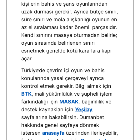
kişilerin bahis ve şans oyunlarından
uzak durması gerekir. Ayrıca bütçe sınırı,
süre sınırı ve mola alışkanlığı oyunun en
az el sıralaması kadar önemli parçasıdır.
Kendi sınırını masaya oturmadan belirle;
oyun sırasında belirlenen sınırı
esnetmek genelde kötü kararlara kapı
açar.
Türkiye’de çevrim içi oyun ve bahis
konularında yasal çerçeveyi ayrıca
kontrol etmek gerekir. Bilgi almak için
BTK
, mali yükümlülük ve şüpheli işlem
farkındalığı için
MASAK
, bağımlılık ve
destek kaynakları için
Yeşilay
sayfalarına bakabilirsin. Dumanbet
hakkında genel sayfaya dönmek
istersen
anasayfa
üzerinden ilerleyebilir,