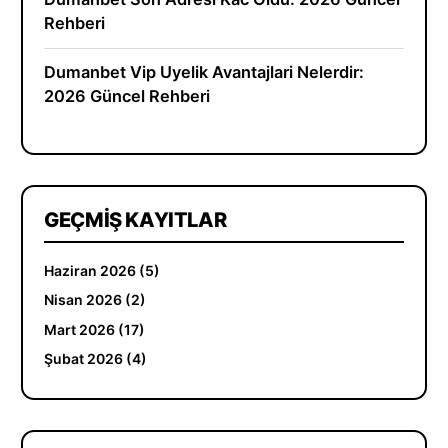
Rehberi
Dumanbet Vip Uyelik Avantajlari Nelerdir:
2026 Güncel Rehberi
GEÇMIŞ KAYITLAR
Haziran 2026 (5)
Nisan 2026 (2)
Mart 2026 (17)
Şubat 2026 (4)