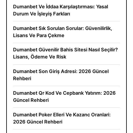
Dumanbet Ve İddaa Karşılaştırması: Yasal
Durum Ve İşleyiş Farkları
Dumanbet Sık Sorulan Sorular: Güvenilirlik,
Lisans Ve Para Çekme
Dumanbet Güvenilir Bahis Sitesi Nasıl Seçilir?
Lisans, Ödeme Ve Risk
Dumanbet Son Giriş Adresi: 2026 Güncel
Rehberi
Dumanbet Qr Kod Ve Cepbank Yatırım: 2026
Güncel Rehberi
Dumanbet Poker Elleri Ve Kazanc Oranlari:
2026 Güncel Rehberi