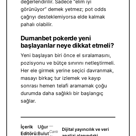
değerlendirilir. Sadece “elim iyi
görünüyor” demek yetmez; pot odds
çağrıyı desteklemiyorsa elde kalmak
pahalı olabilir.
Dumanbet pokerde yeni
başlayanlar neye dikkat etmeli?
Yeni başlayan biri önce el sıralamasını,
pozisyonu ve bütçe sınırını netleştirmeli.
Her ele girmek yerine seçici davranmak,
masayı birkaç tur izlemek ve kayıp
sonrası hemen telafi aramamak çoğu
durumda daha sağlıklı bir başlangıç
sağlar.
İçerik
Uğur
—
Dijital yayıncılık ve veri
Canlı
Editörü:
Bulut
analizi alanındaki