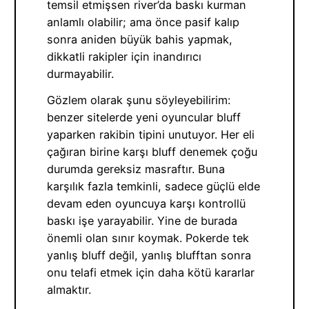
temsil etmişsen river’da baskı kurman
anlamlı olabilir; ama önce pasif kalıp
sonra aniden büyük bahis yapmak,
dikkatli rakipler için inandırıcı
durmayabilir.
Gözlem olarak şunu söyleyebilirim:
benzer sitelerde yeni oyuncular bluff
yaparken rakibin tipini unutuyor. Her eli
çağıran birine karşı bluff denemek çoğu
durumda gereksiz masraftır. Buna
karşılık fazla temkinli, sadece güçlü elde
devam eden oyuncuya karşı kontrollü
baskı işe yarayabilir. Yine de burada
önemli olan sınır koymak. Pokerde tek
yanlış bluff değil, yanlış blufftan sonra
onu telafi etmek için daha kötü kararlar
almaktır.